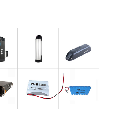
بطارية الر
تخزين
دراجة 