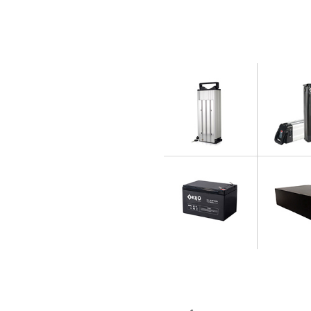
صاص الحمضية استبدال
 الطاقة بطارية ليثيوم
ضوء بطارية ليثيوم
كهربائية بطارية ليثيوم