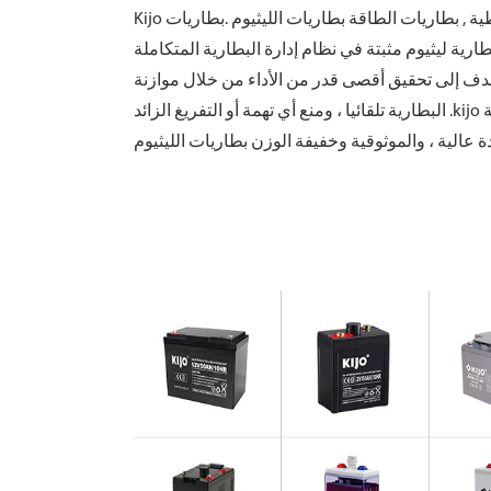
طية
, بطاريات الطاقة بطاريات الليثيوم .بطاريات
 مثبتة في نظام إدارة البطارية المتكاملة ( BMS ) مبرمجة
هدف إلى تحقيق أقصى قدر من الأداء من خلال موازنة
البطارية تلقائيا ، ومنع أي تهمة أو التفريغ الزائد .kijo البطارية يمكن استخدامها لبدء أو إعادة تدوير عميق التطبيقات ، وأداء جيدا في سلسلة موازية الصدد .لدينا بطارية متكاملة
الجمعية العمومية دورة عميقة البطارية )
لجمعية العمومية دورة عميقة البطارية )
ة العمومية هلام البطارية دورة عميقة )
J سلسلة ( جل نقي عميق دورة البطارية )
ي سي سلسلة ( يؤدي الكربون البطارية )