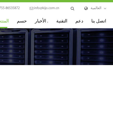
العالمية
info@kijo.com.cn
755-86535872
اتصل بنا
دعم
التقنية
الأخبار .
حسم
المنت