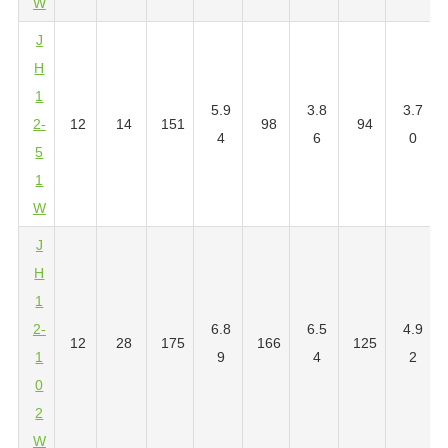
W
J
H
1
5.9
3.8
3.7
2-
12
14
151
98
94
4
6
0
5
1
W
J
H
1
2-
6.8
6.5
4.9
12
28
175
166
125
1
9
4
2
0
2
W