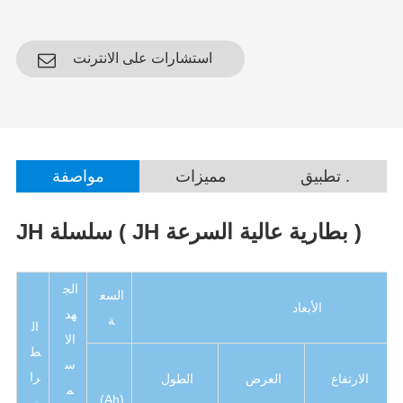
استشارات على الانترنت
تطبيق .
مميزات
مواصفة
JH سلسلة ( JH بطارية عالية السرعة )
الج
السع
الأبعاد
هد
ة
ال
الا
ط
س
را
الارتفاع
العرض
الطول
م
(Ah)
ز