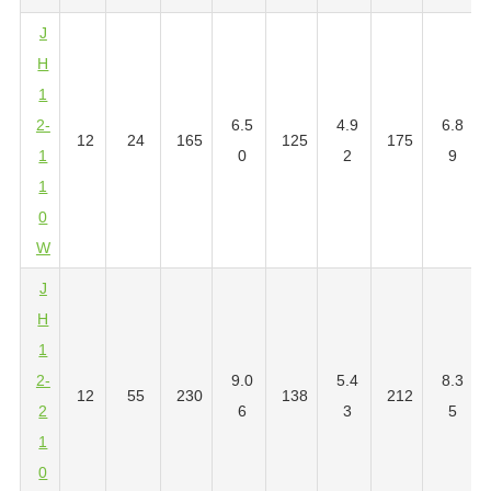
J
H
1
2-
6.5
4.9
6.8
12
24
165
125
175
1
0
2
9
1
0
W
J
H
1
2-
9.0
5.4
8.3
12
55
230
138
212
2
6
3
5
1
0