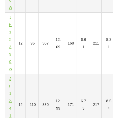
0
W
J
H
1
2-
12.
6.6
8.3
12
95
307
168
211
3
09
1
1
9
0
W
J
H
1
2-
12.
6.7
8.5
12
110
330
171
217
4
99
3
4
1