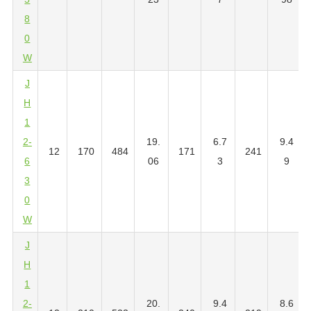
8
0
W
J
H
1
2-
19.
6.7
9.4
12
170
484
171
241
6
06
3
9
3
0
W
J
H
1
2-
20.
9.4
8.6