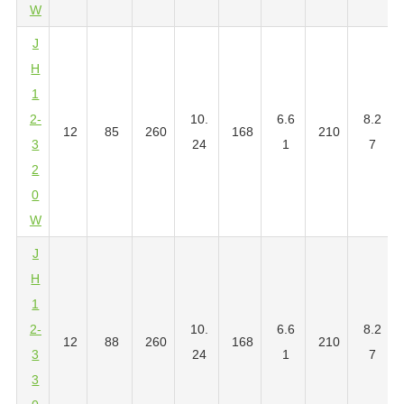
W
J
H
1
2-
10.
6.6
8.2
12
85
260
168
210
3
24
1
7
2
0
W
J
H
1
2-
10.
6.6
8.2
12
88
260
168
210
3
24
1
7
3