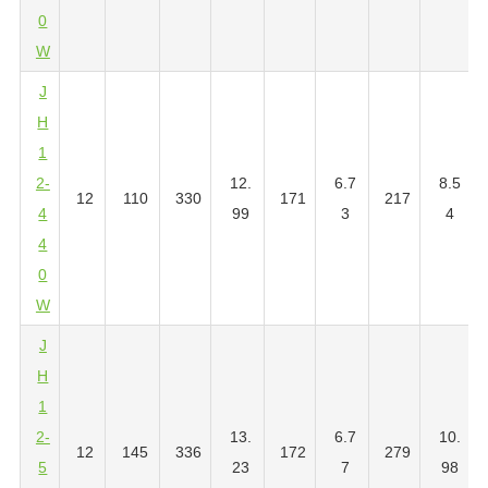
0
W
J
H
1
2-
12.
6.7
8.5
12
110
330
171
217
4
99
3
4
4
0
W
J
H
1
2-
13.
6.7
10.
12
145
336
172
279
5
23
7
98