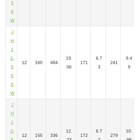
3
0
W
J
H
1
2-
19.
6.7
9.4
12
160
484
171
241
5
06
3
9
5
0
W
J
H
1
2-
12.
6.7
10.
12
155
336
172
279
5
23
7
98