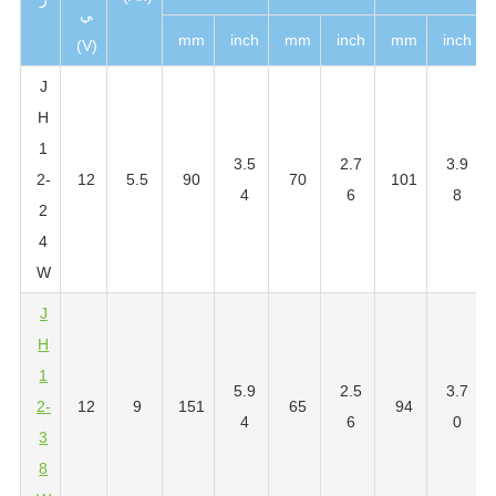
ي
mm
inch
mm
inch
mm
inch
(V)
J
H
1
3.5
2.7
3.9
2-
12
5.5
90
70
101
4
6
8
2
4
W
J
H
1
5.9
2.5
3.7
2-
12
9
151
65
94
4
6
0
3
8