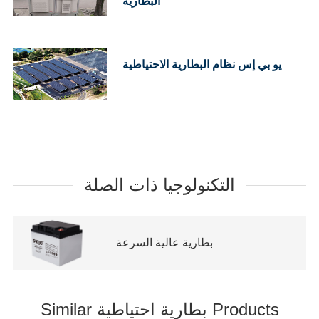
البطارية
علبة البطارية: مصنوعة من ABS عالي القوة (UL94-HB)
وUL94-V0 اختياري.
عزل الأطراف: عزل مزدوج (ميكانيكي + غراء إيبوكسي).
يو بي إس نظام البطارية الاحتياطية
التكنولوجيا ذات الصلة
بطارية عالية السرعة
Similar بطارية احتياطية Products